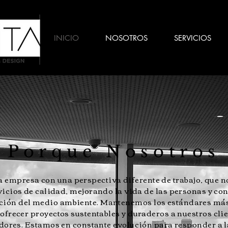
INICIO
NOSOTROS
SERVICIOS
Porque Nosotros
empresa con una perspectiva diferente de trabajo, que n
vicios de calidad, mejorando la vida de las personas y co
ción del medio ambiente. Mantenemos los estándares más 
 ofrecer proyectos sustentables y duraderos a nuestros clie
dores. Estamos en constante evolución para responder a 