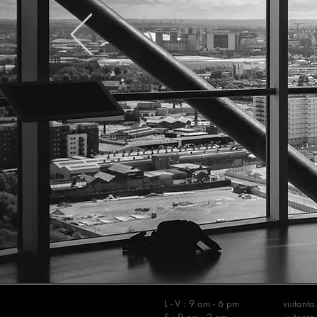
L - V : 9 am - 6 pm
vuitant