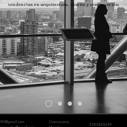
tendencias en arquitectura, diseño y construcción.
a.80@gmail.com
Cuernavaca,
5585843659