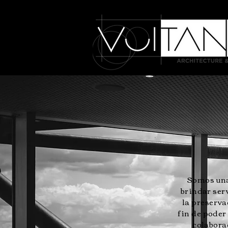
Somos una 
brindar ser
la preserva
fin de poder
colabora