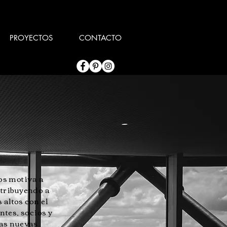
PROYECTOS
CONTACTO
os motiva a
ntribuyendo a
altos con el
ntes, socios y
las nuevas